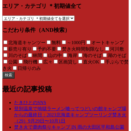
エリア・カテゴリ ＊初期値全て
こだわり条件（AND検索）
北海道キャンツー
無料
～1000円
オートキャンプ
薪売り有り
予約不要
焚き火時間制限なし
河川敷
川のそば
林間
山の中
海岸
海のそば
湖のそば
公園
飛行機
広々
区画貸し
直火OK
手ぶらで焚
き火
日帰りのみ
検索
最近の記事投稿
たきひとのSNS
登別温泉で地獄ラーメン喰ってつどいの館キャンプ場
からの最終日：2023北海道キャンプツーリング焚き火
（29）9月29日〜10月1日
焚き火で鹿肉祭りキャンプ IN 雨の大田区平和島公園