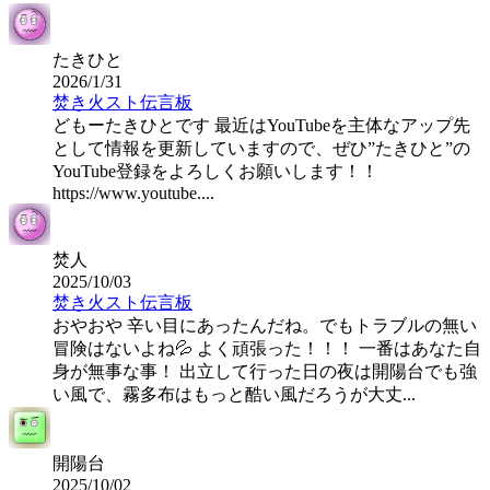
たきひと
2026/1/31
焚き火スト伝言板
どもーたきひとです 最近はYouTubeを主体なアップ先
として情報を更新していますので、ぜひ”たきひと”の
YouTube登録をよろしくお願いします！！
https://www.youtube....
焚人
2025/10/03
焚き火スト伝言板
おやおや 辛い目にあったんだね。でもトラブルの無い
冒険はないよね💦 よく頑張った！！！ 一番はあなた自
身が無事な事！ 出立して行った日の夜は開陽台でも強
い風で、霧多布はもっと酷い風だろうが大丈...
開陽台
2025/10/02