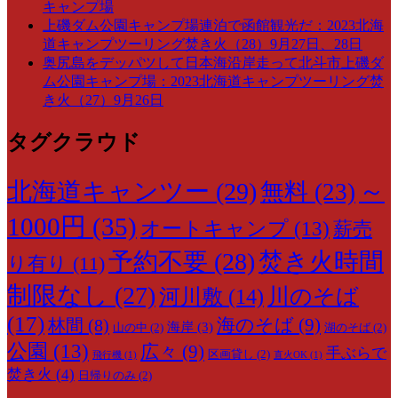
キャンプ場
上磯ダム公園キャンプ場連泊で函館観光だ：2023北海
道キャンプツーリング焚き火（28）9月27日、28日
奥尻島をデッパツして日本海沿岸走って北斗市上磯ダ
ム公園キャンプ場：2023北海道キャンプツーリング焚
き火（27）9月26日
タグクラウド
～
北海道キャンツー
(29)
無料
(23)
1000円
(35)
オートキャンプ
(13)
薪売
予約不要
(28)
焚き火時間
り有り
(11)
制限なし
(27)
川のそば
河川敷
(14)
(17)
海のそば
(9)
林間
(8)
海岸
(3)
山の中
(2)
湖のそば
(2)
公園
(13)
広々
(9)
手ぶらで
区画貸し
(2)
飛行機
(1)
直火OK
(1)
焚き火
(4)
日帰りのみ
(2)