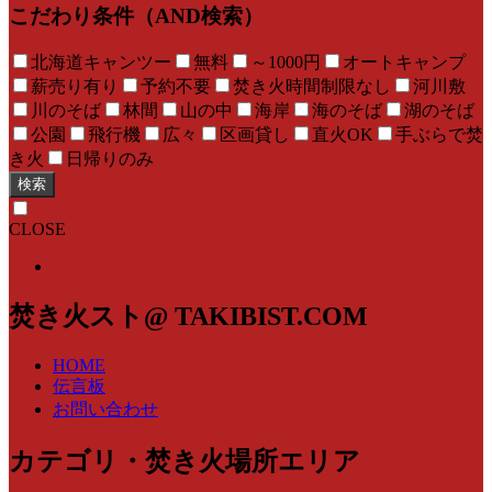
こだわり条件（AND検索）
北海道キャンツー
無料
～1000円
オートキャンプ
薪売り有り
予約不要
焚き火時間制限なし
河川敷
川のそば
林間
山の中
海岸
海のそば
湖のそば
公園
飛行機
広々
区画貸し
直火OK
手ぶらで焚
き火
日帰りのみ
検索
CLOSE
焚き火スト@ TAKIBIST.COM
HOME
伝言板
お問い合わせ
カテゴリ・焚き火場所エリア