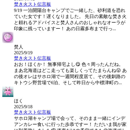
焚き火スト伝言板
9/19 一泊開陽台キャンプでご一緒した、砂利道を恐れ
ていた女です！遅くなりました。 先日の素敵な焚き火
と頼れるアドバイスと焚人さんのおしゃれなオーラが
印象に残っていますー！ あの日霧多布まで行っ...
焚人
2025/9/19
焚き火スト伝言板
おお！ほくか！ 無事帰宅よし😋 色々周ったんだね。
まあ北海道はどこ走っても楽しくってたまらんね😛 あ
の後オレはサホロ湖で一週間程度居て、その後釧路の
キトウシ野営場で6泊、そして昨日から中標津町の...
ほく
2025/9/18
焚き火スト伝言板
サホロ湖キャンプ場で会って、そのまま一緒にインデ
アンカレー食いに行った歩恭ですー！ ただいま我が家