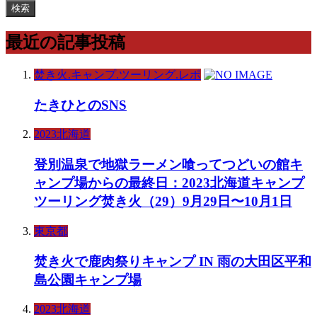
検索
最近の記事投稿
焚き火.キャンプ.ツーリング.レポ
たきひとのSNS
2023北海道
登別温泉で地獄ラーメン喰ってつどいの館キ
ャンプ場からの最終日：2023北海道キャンプ
ツーリング焚き火（29）9月29日〜10月1日
東京都
焚き火で鹿肉祭りキャンプ IN 雨の大田区平和
島公園キャンプ場
2023北海道