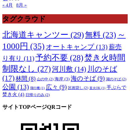
« 4月
8月 »
タグクラウド
～
北海道キャンツー
(29)
無料
(23)
1000円
(35)
オートキャンプ
(13)
薪売
予約不要
(28)
焚き火時間
り有り
(11)
制限なし
(27)
川のそば
河川敷
(14)
(17)
海のそば
(9)
林間
(8)
海岸
(3)
山の中
(2)
湖のそば
(2)
公園
(13)
広々
(9)
手ぶらで
区画貸し
(2)
飛行機
(1)
直火OK
(1)
焚き火
(4)
日帰りのみ
(2)
サイトTOPページQRコード