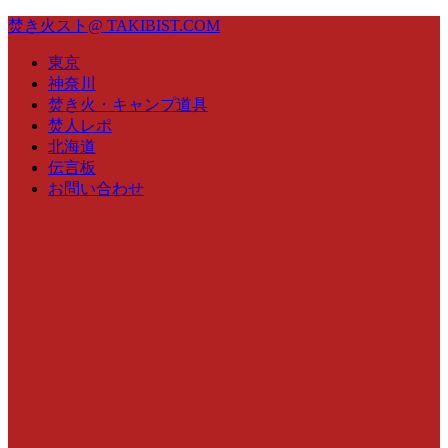
焚き火スト@ TAKIBIST.COM
東京
神奈川
焚き火・キャンプ道具
焚人レポ
北海道
伝言板
お問い合わせ