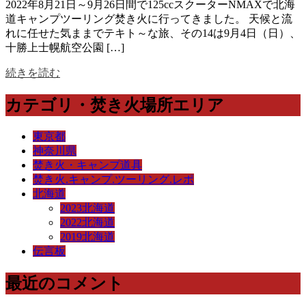
2022年8月21日～9月26日間で125ccスクーターNMAXで北海
道キャンプツーリング焚き火に行ってきました。 天候と流
れに任せた気ままでテキト～な旅、その14は9月4日（日）、
十勝上士幌航空公園 […]
続きを読む
カテゴリ・焚き火場所エリア
東京都
神奈川県
焚き火・キャンプ道具
焚き火.キャンプ.ツーリング.レポ
北海道
2023北海道
2022北海道
2019北海道
伝言板
最近のコメント