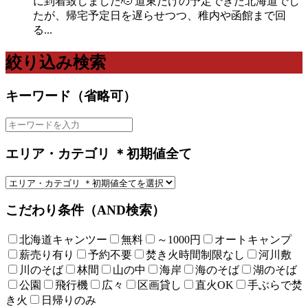
に到着致しました🫡 道東だけの予定できた北海道でし
たが、帰宅予定日を遅らせつつ、稚内や函館まで回
る...
絞り込み検索
キーワード（省略可）
エリア・カテゴリ ＊初期値全て
こだわり条件（AND検索）
北海道キャンツー
無料
～1000円
オートキャンプ
薪売り有り
予約不要
焚き火時間制限なし
河川敷
川のそば
林間
山の中
海岸
海のそば
湖のそば
公園
飛行機
広々
区画貸し
直火OK
手ぶらで焚
き火
日帰りのみ