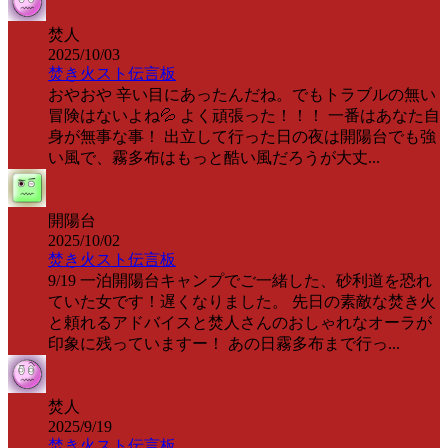
焚人
2025/10/03
焚き火スト伝言板
おやおや 辛い目にあったんだね。でもトラブルの無い
冒険はないよね💦 よく頑張った！！！ 一番はあなた自
身が無事な事！ 出立して行った日の夜は開陽台でも強
い風で、霧多布はもっと酷い風だろうが大丈...
開陽台
2025/10/02
焚き火スト伝言板
9/19 一泊開陽台キャンプでご一緒した、砂利道を恐れ
ていた女です！遅くなりました。 先日の素敵な焚き火
と頼れるアドバイスと焚人さんのおしゃれなオーラが
印象に残っていますー！ あの日霧多布まで行っ...
焚人
2025/9/19
焚き火スト伝言板