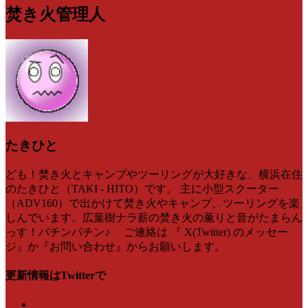
焚き火管理人
たきひと
ども！焚き火とキャンプやツーリングが大好きな、横浜在住
のたきひと（TAKI - HITO）です。 主に小型スクーター
（ADV160）で出かけて焚き火やキャンプ、ツーリングを楽
しんでいます。広葉樹ナラ薪の焚き火の薫りと音がたまらん
っす！パチンパチン♪ ご連絡は 『 X(Twitter) のメッセー
ジ』か『お問い合わせ』からお願いします。
更新情報はTwitterで