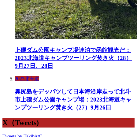
上磯ダム公園キャンプ場連泊で函館観光だ：
2023北海道キャンプツーリング焚き火（28）
9月27日、28日
2023北海道
奥尻島をデッパツして日本海沿岸走って北斗
市上磯ダム公園キャンプ場：2023北海道キャ
ンプツーリング焚き火（27）9月26日
X（Tweets)
Tweets by TakibistC