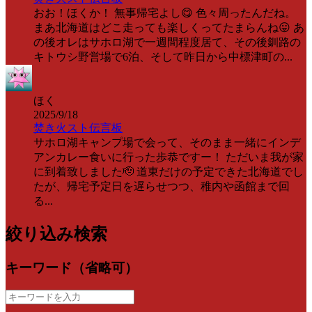
おお！ほくか！ 無事帰宅よし😋 色々周ったんだね。
まあ北海道はどこ走っても楽しくってたまらんね😛 あ
の後オレはサホロ湖で一週間程度居て、その後釧路の
キトウシ野営場で6泊、そして昨日から中標津町の...
ほく
2025/9/18
焚き火スト伝言板
サホロ湖キャンプ場で会って、そのまま一緒にインデ
アンカレー食いに行った歩恭ですー！ ただいま我が家
に到着致しました🫡 道東だけの予定できた北海道でし
たが、帰宅予定日を遅らせつつ、稚内や函館まで回
る...
絞り込み検索
キーワード（省略可）