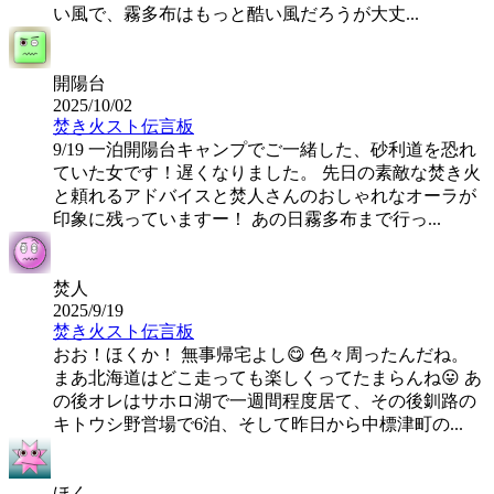
い風で、霧多布はもっと酷い風だろうが大丈...
開陽台
2025/10/02
焚き火スト伝言板
9/19 一泊開陽台キャンプでご一緒した、砂利道を恐れ
ていた女です！遅くなりました。 先日の素敵な焚き火
と頼れるアドバイスと焚人さんのおしゃれなオーラが
印象に残っていますー！ あの日霧多布まで行っ...
焚人
2025/9/19
焚き火スト伝言板
おお！ほくか！ 無事帰宅よし😋 色々周ったんだね。
まあ北海道はどこ走っても楽しくってたまらんね😛 あ
の後オレはサホロ湖で一週間程度居て、その後釧路の
キトウシ野営場で6泊、そして昨日から中標津町の...
ほく