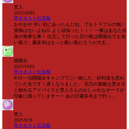
焚人
2025/10/03
焚き火スト伝言板
おやおや 辛い目にあったんだね。でもトラブルの無い
冒険はないよね💦 よく頑張った！！！ 一番はあなた自
身が無事な事！ 出立して行った日の夜は開陽台でも強
い風で、霧多布はもっと酷い風だろうが大丈...
開陽台
2025/10/02
焚き火スト伝言板
9/19 一泊開陽台キャンプでご一緒した、砂利道を恐れ
ていた女です！遅くなりました。 先日の素敵な焚き火
と頼れるアドバイスと焚人さんのおしゃれなオーラが
印象に残っていますー！ あの日霧多布まで行っ...
焚人
2025/9/19
焚き火スト伝言板