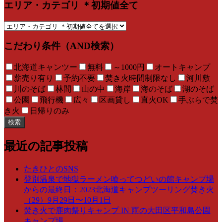
エリア・カテゴリ ＊初期値全て
こだわり条件（AND検索）
北海道キャンツー
無料
～1000円
オートキャンプ
薪売り有り
予約不要
焚き火時間制限なし
河川敷
川のそば
林間
山の中
海岸
海のそば
湖のそば
公園
飛行機
広々
区画貸し
直火OK
手ぶらで焚
き火
日帰りのみ
検索
最近の記事投稿
たきひとのSNS
登別温泉で地獄ラーメン喰ってつどいの館キャンプ場
からの最終日：2023北海道キャンプツーリング焚き火
（29）9月29日〜10月1日
焚き火で鹿肉祭りキャンプ IN 雨の大田区平和島公園
キャンプ場