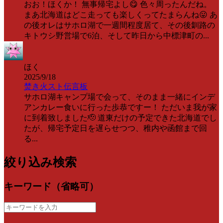
おお！ほくか！ 無事帰宅よし😋 色々周ったんだね。
まあ北海道はどこ走っても楽しくってたまらんね😛 あ
の後オレはサホロ湖で一週間程度居て、その後釧路の
キトウシ野営場で6泊、そして昨日から中標津町の...
ほく
2025/9/18
焚き火スト伝言板
サホロ湖キャンプ場で会って、そのまま一緒にインデ
アンカレー食いに行った歩恭ですー！ ただいま我が家
に到着致しました🫡 道東だけの予定できた北海道でし
たが、帰宅予定日を遅らせつつ、稚内や函館まで回
る...
絞り込み検索
キーワード（省略可）