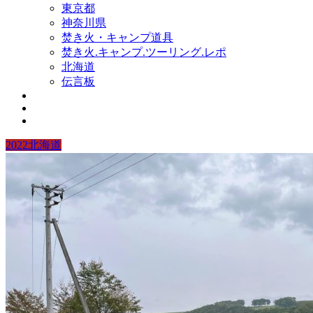
東京都
神奈川県
焚き火・キャンプ道具
焚き火.キャンプ.ツーリング.レポ
北海道
伝言板
2022北海道