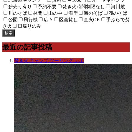
北海道キャンツー
無料
～1000円
オートキャンプ
薪売り有り
予約不要
焚き火時間制限なし
河川敷
川のそば
林間
山の中
海岸
海のそば
湖のそば
公園
飛行機
広々
区画貸し
直火OK
手ぶらで焚
き火
日帰りのみ
検索
最近の記事投稿
焚き火.キャンプ.ツーリング.レポ