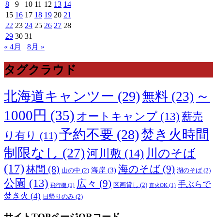
8
9
10
11
12
13
14
15
16
17
18
19
20
21
22
23
24
25
26
27
28
29
30
31
« 4月
8月 »
タグクラウド
～
北海道キャンツー
(29)
無料
(23)
1000円
(35)
オートキャンプ
(13)
薪売
予約不要
(28)
焚き火時間
り有り
(11)
制限なし
(27)
川のそば
河川敷
(14)
(17)
海のそば
(9)
林間
(8)
海岸
(3)
山の中
(2)
湖のそば
(2)
公園
(13)
広々
(9)
手ぶらで
区画貸し
(2)
飛行機
(1)
直火OK
(1)
焚き火
(4)
日帰りのみ
(2)
サイトTOPページQRコード