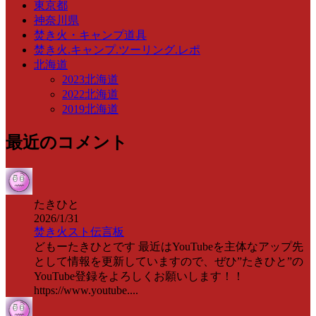
東京都
神奈川県
焚き火・キャンプ道具
焚き火.キャンプ.ツーリング.レポ
北海道
2023北海道
2022北海道
2019北海道
最近のコメント
たきひと
2026/1/31
焚き火スト伝言板
どもーたきひとです 最近はYouTubeを主体なアップ先
として情報を更新していますので、ぜひ”たきひと”の
YouTube登録をよろしくお願いします！！
https://www.youtube....