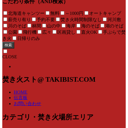
こだわり条件（AND検索）
北海道キャンツー
無料
～1000円
オートキャンプ
薪売り有り
予約不要
焚き火時間制限なし
河川敷
川のそば
林間
山の中
海岸
海のそば
湖のそば
公園
飛行機
広々
区画貸し
直火OK
手ぶらで焚
き火
日帰りのみ
検索
CLOSE
焚き火スト@ TAKIBIST.COM
HOME
伝言板
お問い合わせ
カテゴリ・焚き火場所エリア