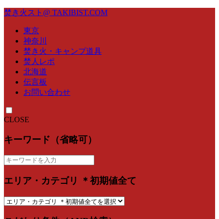
焚き火スト@ TAKIBIST.COM
東京
神奈川
焚き火・キャンプ道具
焚人レポ
北海道
伝言板
お問い合わせ
CLOSE
キーワード（省略可）
エリア・カテゴリ ＊初期値全て