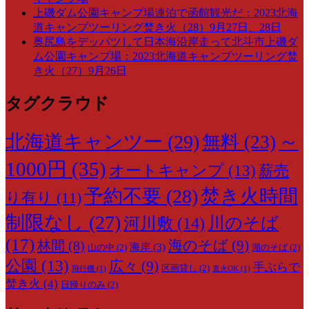
上磯ダム公園キャンプ場連泊で函館観光だ：2023北海
道キャンプツーリング焚き火（28）9月27日、28日
奥尻島をデッパツして日本海沿岸走って北斗市上磯ダ
ム公園キャンプ場：2023北海道キャンプツーリング焚
き火（27）9月26日
タグクラウド
～
北海道キャンツー
(29)
無料
(23)
1000円
(35)
オートキャンプ
(13)
薪売
予約不要
(28)
焚き火時間
り有り
(11)
制限なし
(27)
川のそば
河川敷
(14)
(17)
海のそば
(9)
林間
(8)
海岸
(3)
山の中
(2)
湖のそば
(2)
公園
(13)
広々
(9)
手ぶらで
区画貸し
(2)
飛行機
(1)
直火OK
(1)
焚き火
(4)
日帰りのみ
(2)