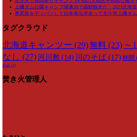
焚き火で鹿肉祭りキャンプ IN 雨の大田区平和島公園キ
上磯ダム公園キャンプ場連泊で函館観光だ：2023北海道
奥尻島をデッパツして日本海沿岸走って北斗市上磯ダム公
タグクラウド
～1
北海道キャンツー
(29)
無料
(23)
なし
(27)
川のそば
(17)
河川敷
(14)
林間
のみ
(2)
焚き火管理人