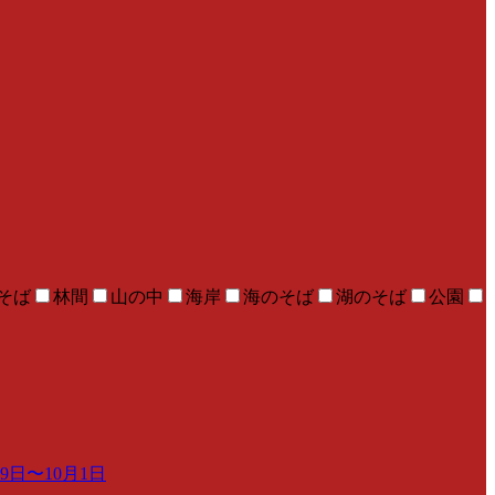
そば
林間
山の中
海岸
海のそば
湖のそば
公園
日〜10月1日