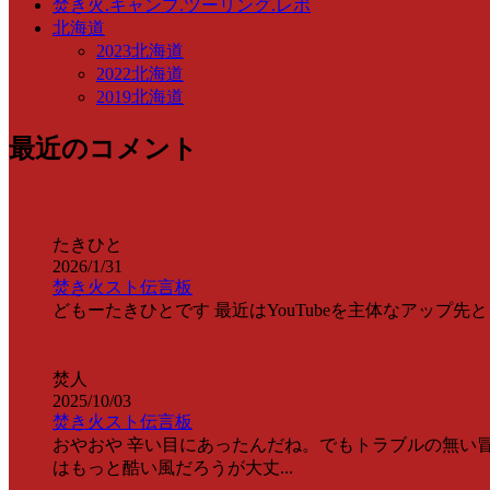
焚き火.キャンプ.ツーリング.レポ
北海道
2023北海道
2022北海道
2019北海道
最近のコメント
たきひと
2026/1/31
焚き火スト伝言板
どもーたきひとです 最近はYouTubeを主体なアップ先として情
焚人
2025/10/03
焚き火スト伝言板
おやおや 辛い目にあったんだね。でもトラブルの無い冒
はもっと酷い風だろうが大丈...