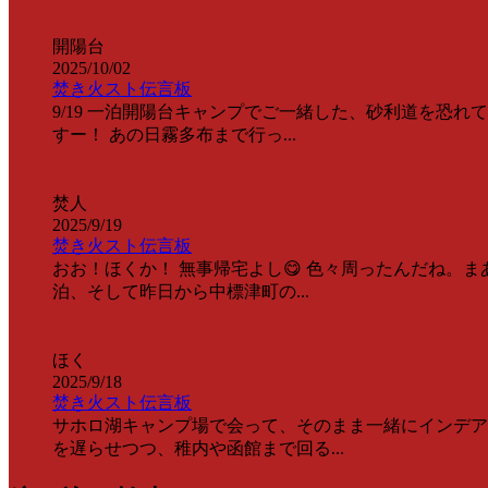
開陽台
2025/10/02
焚き火スト伝言板
9/19 一泊開陽台キャンプでご一緒した、砂利道を恐
すー！ あの日霧多布まで行っ...
焚人
2025/9/19
焚き火スト伝言板
おお！ほくか！ 無事帰宅よし😋 色々周ったんだね。
泊、そして昨日から中標津町の...
ほく
2025/9/18
焚き火スト伝言板
サホロ湖キャンプ場で会って、そのまま一緒にインデア
を遅らせつつ、稚内や函館まで回る...