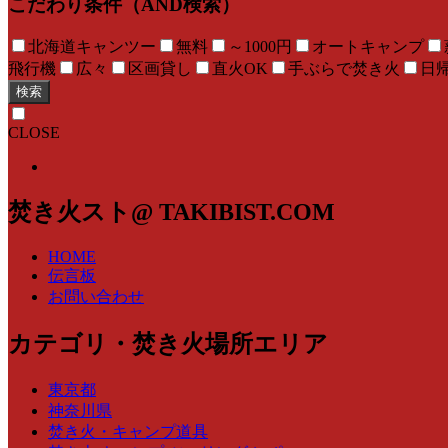
こだわり条件（AND検索）
北海道キャンツー
無料
～1000円
オートキャンプ
飛行機
広々
区画貸し
直火OK
手ぶらで焚き火
日
検索
CLOSE
焚き火スト@ TAKIBIST.COM
HOME
伝言板
お問い合わせ
カテゴリ・焚き火場所エリア
東京都
神奈川県
焚き火・キャンプ道具