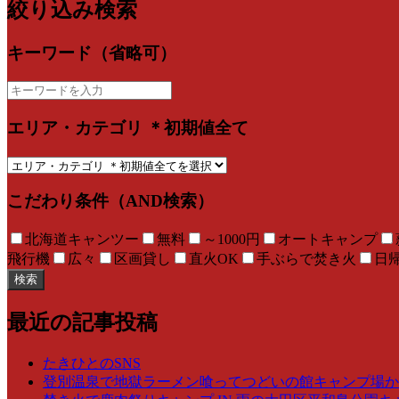
絞り込み検索
キーワード（省略可）
エリア・カテゴリ ＊初期値全て
こだわり条件（AND検索）
北海道キャンツー
無料
～1000円
オートキャンプ
飛行機
広々
区画貸し
直火OK
手ぶらで焚き火
日
検索
最近の記事投稿
たきひとのSNS
登別温泉で地獄ラーメン喰ってつどいの館キャンプ場からの