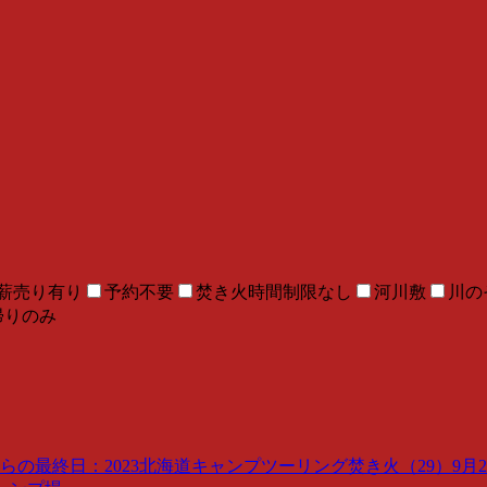
薪売り有り
予約不要
焚き火時間制限なし
河川敷
川の
帰りのみ
最終日：2023北海道キャンプツーリング焚き火（29）9月29