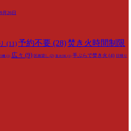
月26日
予約不要
(28)
焚き火時間制限
り
(11)
広々
(9)
手ぶらで焚き火
(4)
区画貸し
(2)
日帰り
行機
(1)
直火OK
(1)