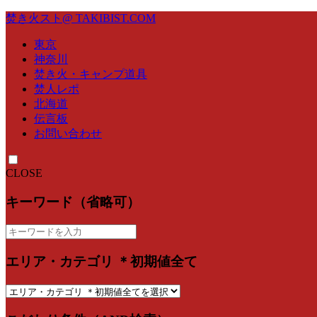
焚き火スト@ TAKIBIST.COM
東京
神奈川
焚き火・キャンプ道具
焚人レポ
北海道
伝言板
お問い合わせ
CLOSE
キーワード（省略可）
エリア・カテゴリ ＊初期値全て