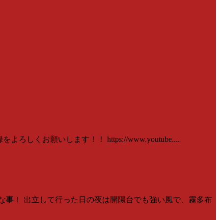
いします！！ https://www.youtube....
事な事！ 出立して行った日の夜は開陽台でも強い風で、霧多布