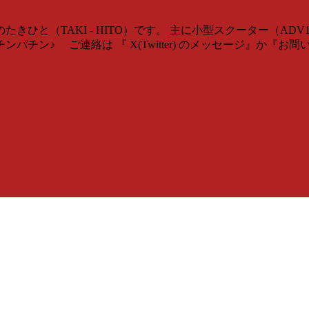
ひと（TAKI - HITO）です。 主に小型スクーター（AD
チン♪ ご連絡は 『 X(Twitter) のメッセージ』か『お