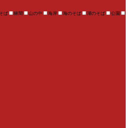
そば
林間
山の中
海岸
海のそば
湖のそば
公園