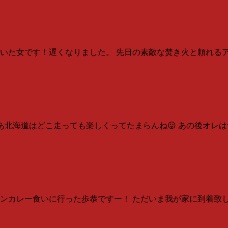
れていた女です！遅くなりました。 先日の素敵な焚き火と頼れ
まあ北海道はどこ走っても楽しくってたまらんね😛 あの後オレ
ンカレー食いに行った歩恭ですー！ ただいま我が家に到着致し