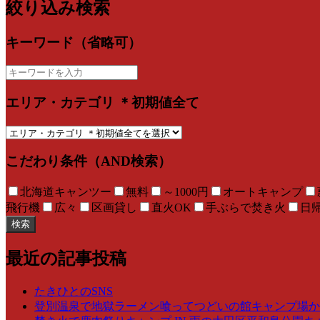
絞り込み検索
キーワード（省略可）
エリア・カテゴリ ＊初期値全て
こだわり条件（AND検索）
北海道キャンツー
無料
～1000円
オートキャンプ
飛行機
広々
区画貸し
直火OK
手ぶらで焚き火
日
検索
最近の記事投稿
たきひとのSNS
登別温泉で地獄ラーメン喰ってつどいの館キャンプ場からの