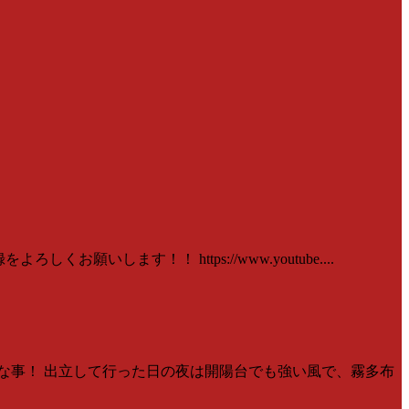
いします！！ https://www.youtube....
事な事！ 出立して行った日の夜は開陽台でも強い風で、霧多布