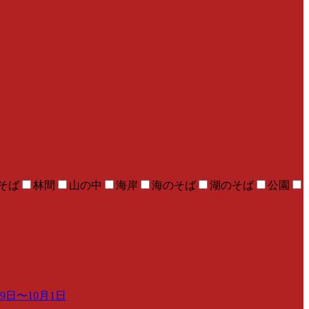
そば
林間
山の中
海岸
海のそば
湖のそば
公園
日〜10月1日