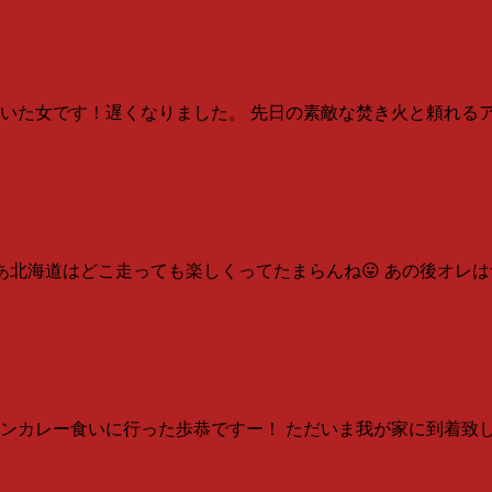
れていた女です！遅くなりました。 先日の素敵な焚き火と頼れ
まあ北海道はどこ走っても楽しくってたまらんね😛 あの後オレ
ンカレー食いに行った歩恭ですー！ ただいま我が家に到着致し