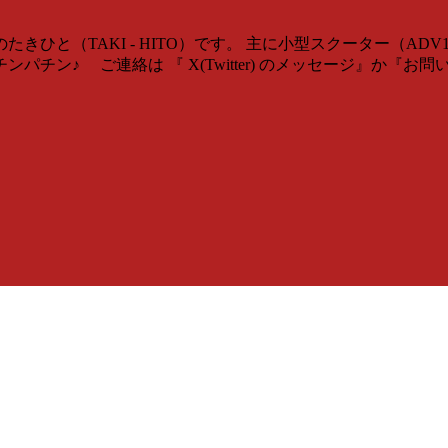
ひと（TAKI - HITO）です。 主に小型スクーター（AD
チン♪ ご連絡は 『 X(Twitter) のメッセージ』か『お