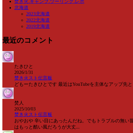
焚き火.キャンプ.ツーリング.レポ
北海道
2023北海道
2022北海道
2019北海道
最近のコメント
たきひと
2026/1/31
焚き火スト伝言板
どもーたきひとです 最近はYouTubeを主体なアップ先として情
焚人
2025/10/03
焚き火スト伝言板
おやおや 辛い目にあったんだね。でもトラブルの無い冒
はもっと酷い風だろうが大丈...