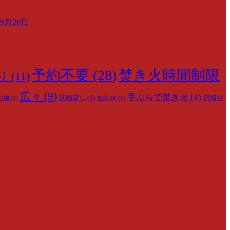
月26日
予約不要
(28)
焚き火時間制限
り
(11)
広々
(9)
手ぶらで焚き火
(4)
区画貸し
(2)
日帰り
行機
(1)
直火OK
(1)