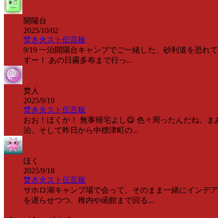
開陽台
2025/10/02
焚き火スト伝言板
9/19 一泊開陽台キャンプでご一緒した、砂利道を恐
すー！ あの日霧多布まで行っ...
焚人
2025/9/19
焚き火スト伝言板
おお！ほくか！ 無事帰宅よし😋 色々周ったんだね。
泊、そして昨日から中標津町の...
ほく
2025/9/18
焚き火スト伝言板
サホロ湖キャンプ場で会って、そのまま一緒にインデア
を遅らせつつ、稚内や函館まで回る...