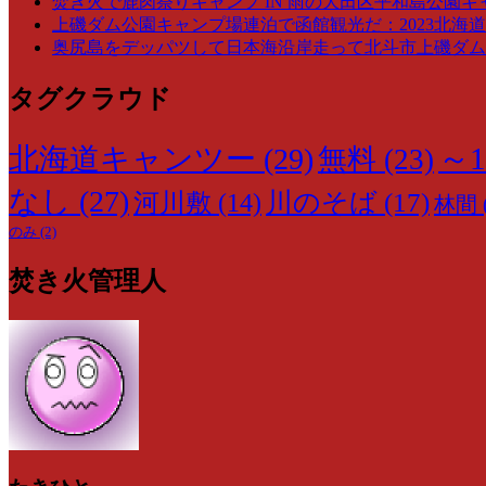
焚き火で鹿肉祭りキャンプ IN 雨の大田区平和島公園キ
上磯ダム公園キャンプ場連泊で函館観光だ：2023北海道
奥尻島をデッパツして日本海沿岸走って北斗市上磯ダム公
タグクラウド
～1
北海道キャンツー
(29)
無料
(23)
なし
(27)
川のそば
(17)
河川敷
(14)
林間
のみ
(2)
焚き火管理人