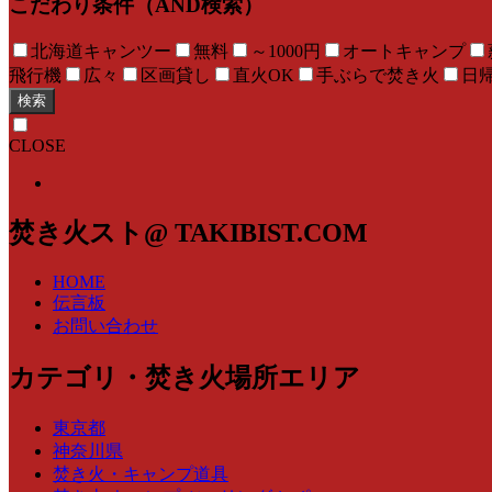
こだわり条件（AND検索）
北海道キャンツー
無料
～1000円
オートキャンプ
飛行機
広々
区画貸し
直火OK
手ぶらで焚き火
日
検索
CLOSE
焚き火スト@ TAKIBIST.COM
HOME
伝言板
お問い合わせ
カテゴリ・焚き火場所エリア
東京都
神奈川県
焚き火・キャンプ道具