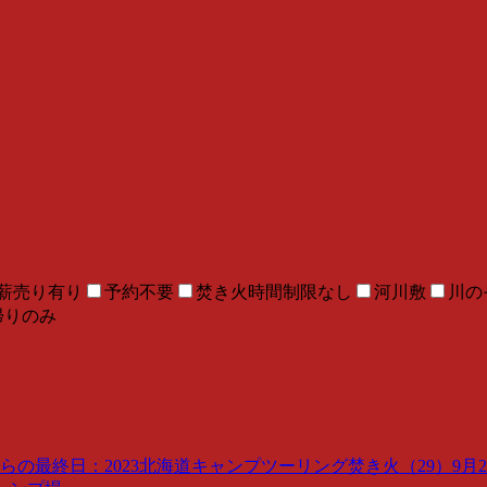
薪売り有り
予約不要
焚き火時間制限なし
河川敷
川の
帰りのみ
最終日：2023北海道キャンプツーリング焚き火（29）9月29