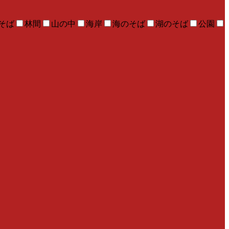
そば
林間
山の中
海岸
海のそば
湖のそば
公園