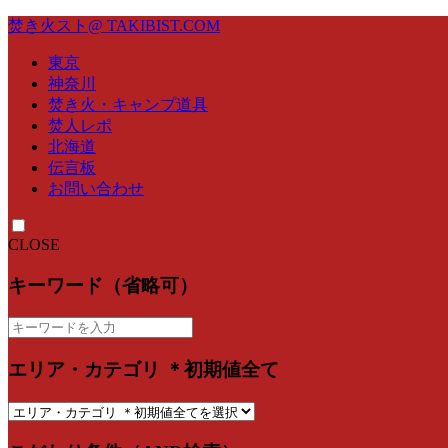
焚き火スト@ TAKIBIST.COM
東京
神奈川
焚き火・キャンプ道具
焚人レポ
北海道
伝言板
お問い合わせ
CLOSE
キーワード（省略可）
エリア・カテゴリ ＊初期値全て