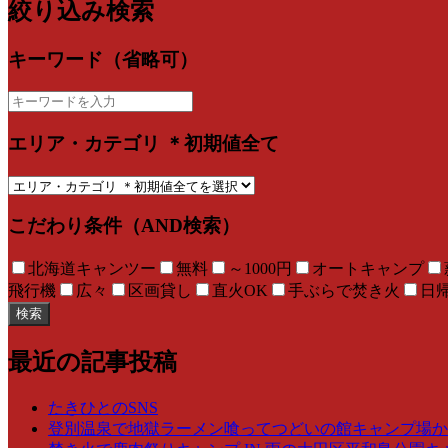
絞り込み検索
キーワード（省略可）
エリア・カテゴリ ＊初期値全て
こだわり条件（AND検索）
北海道キャンツー
無料
～1000円
オートキャンプ
飛行機
広々
区画貸し
直火OK
手ぶらで焚き火
日
検索
最近の記事投稿
たきひとのSNS
登別温泉で地獄ラーメン喰ってつどいの館キャンプ場からの