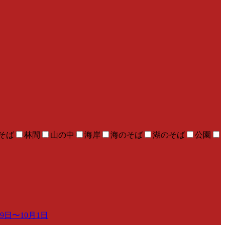
そば
林間
山の中
海岸
海のそば
湖のそば
公園
日〜10月1日