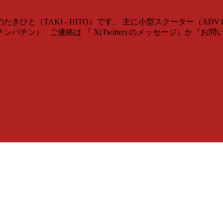
ひと（TAKI - HITO）です。 主に小型スクーター（AD
チン♪ ご連絡は 『 X(Twitter) のメッセージ』か『お