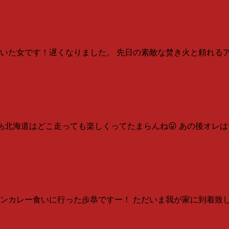
れていた女です！遅くなりました。 先日の素敵な焚き火と頼れ
まあ北海道はどこ走っても楽しくってたまらんね😛 あの後オレ
ンカレー食いに行った歩恭ですー！ ただいま我が家に到着致し