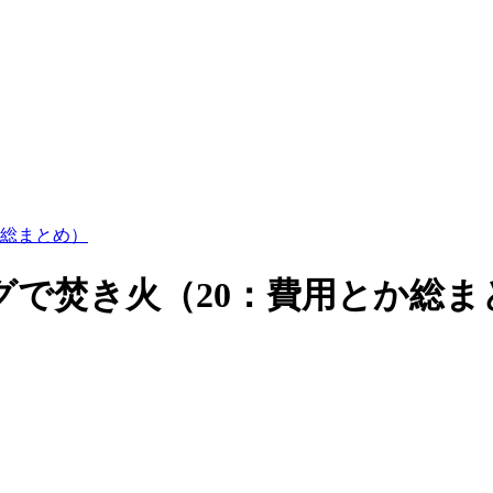
か総まとめ）
ングで焚き火（20：費用とか総ま