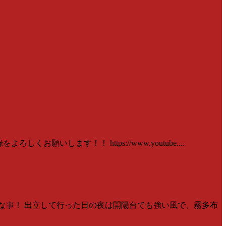
いします！！ https://www.youtube....
事な事！ 出立して行った日の夜は開陽台でも強い風で、霧多布