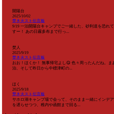
開陽台
2025/10/02
焚き火スト伝言板
9/19 一泊開陽台キャンプでご一緒した、砂利道を恐
すー！ あの日霧多布まで行っ...
焚人
2025/9/19
焚き火スト伝言板
おお！ほくか！ 無事帰宅よし😋 色々周ったんだね。
泊、そして昨日から中標津町の...
ほく
2025/9/18
焚き火スト伝言板
サホロ湖キャンプ場で会って、そのまま一緒にインデア
を遅らせつつ、稚内や函館まで回る...