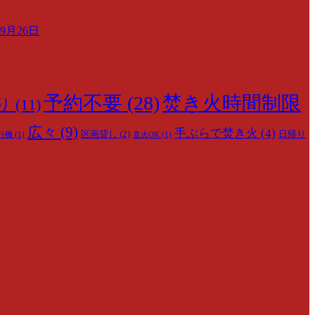
月26日
予約不要
(28)
焚き火時間制限
り
(11)
広々
(9)
手ぶらで焚き火
(4)
区画貸し
(2)
日帰り
行機
(1)
直火OK
(1)