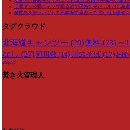
焚き火で鹿肉祭りキャンプ IN 雨の大田区平和島公園キ
上磯ダム公園キャンプ場連泊で函館観光だ：2023北海道
奥尻島をデッパツして日本海沿岸走って北斗市上磯ダム公
タグクラウド
～1
北海道キャンツー
(29)
無料
(23)
なし
(27)
川のそば
(17)
河川敷
(14)
林間
のみ
(2)
焚き火管理人