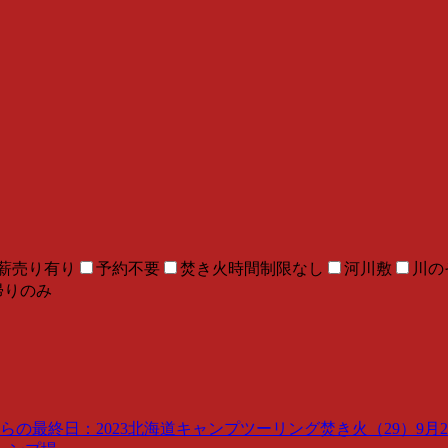
薪売り有り
予約不要
焚き火時間制限なし
河川敷
川の
帰りのみ
最終日：2023北海道キャンプツーリング焚き火（29）9月29