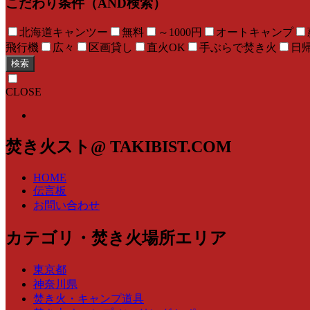
こだわり条件（AND検索）
北海道キャンツー
無料
～1000円
オートキャンプ
飛行機
広々
区画貸し
直火OK
手ぶらで焚き火
日
検索
CLOSE
焚き火スト@ TAKIBIST.COM
HOME
伝言板
お問い合わせ
カテゴリ・焚き火場所エリア
東京都
神奈川県
焚き火・キャンプ道具