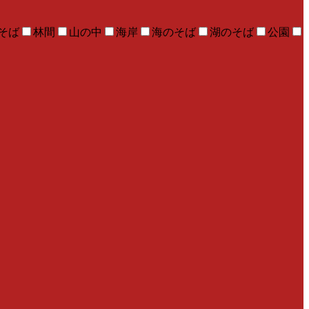
そば
林間
山の中
海岸
海のそば
湖のそば
公園