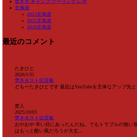
焚き火.キャンプ.ツーリング.レポ
北海道
2023北海道
2022北海道
2019北海道
最近のコメント
たきひと
2026/1/31
焚き火スト伝言板
どもーたきひとです 最近はYouTubeを主体なアップ先として情
焚人
2025/10/03
焚き火スト伝言板
おやおや 辛い目にあったんだね。でもトラブルの無い冒
はもっと酷い風だろうが大丈...