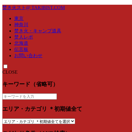
焚き火スト@ TAKIBIST.COM
東京
神奈川
焚き火・キャンプ道具
焚人レポ
北海道
伝言板
お問い合わせ
CLOSE
キーワード（省略可）
エリア・カテゴリ ＊初期値全て