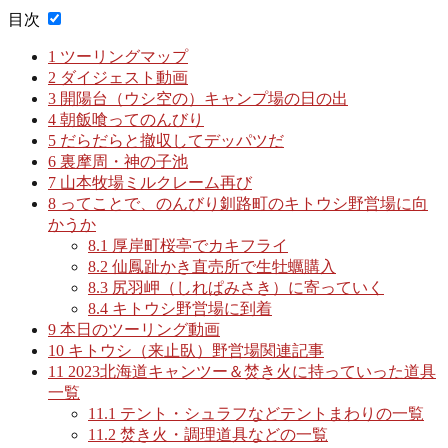
目次
1
ツーリングマップ
2
ダイジェスト動画
3
開陽台（ウシ空の）キャンプ場の日の出
4
朝飯喰ってのんびり
5
だらだらと撤収してデッパツだ
6
裏摩周・神の子池
7
山本牧場ミルクレーム再び
8
ってことで、のんびり釧路町のキトウシ野営場に向
かうか
8.1
厚岸町桜亭でカキフライ
8.2
仙鳳趾かき直売所で生牡蠣購入
8.3
尻羽岬（しれぱみさき）に寄っていく
8.4
キトウシ野営場に到着
9
本日のツーリング動画
10
キトウシ（来止臥）野営場関連記事
11
2023北海道キャンツー＆焚き火に持っていった道具
一覧
11.1
テント・シュラフなどテントまわりの一覧
11.2
焚き火・調理道具などの一覧