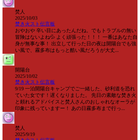
焚人
2025/10/03
焚き火スト伝言板
おやおや 辛い目にあったんだね。でもトラブルの無い
冒険はないよね💦 よく頑張った！！！ 一番はあなた自
身が無事な事！ 出立して行った日の夜は開陽台でも強
い風で、霧多布はもっと酷い風だろうが大丈...
開陽台
2025/10/02
焚き火スト伝言板
9/19 一泊開陽台キャンプでご一緒した、砂利道を恐れ
ていた女です！遅くなりました。 先日の素敵な焚き火
と頼れるアドバイスと焚人さんのおしゃれなオーラが
印象に残っていますー！ あの日霧多布まで行っ...
焚人
2025/9/19