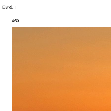
日の出！
4:50