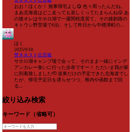
焚き火スト伝言板
おお！ほくか！ 無事帰宅よし😋 色々周ったんだね。
まあ北海道はどこ走っても楽しくってたまらんね😛 あ
の後オレはサホロ湖で一週間程度居て、その後釧路の
キトウシ野営場で6泊、そして昨日から中標津町の...
ほく
2025/9/18
焚き火スト伝言板
サホロ湖キャンプ場で会って、そのまま一緒にインデ
アンカレー食いに行った歩恭ですー！ ただいま我が家
に到着致しました🫡 道東だけの予定できた北海道でし
たが、帰宅予定日を遅らせつつ、稚内や函館まで回
る...
絞り込み検索
キーワード（省略可）