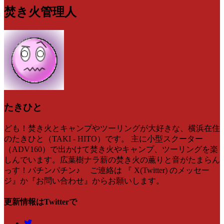
焚き火管理人
たきひと
ども！焚き火とキャンプやツーリングが大好きな、横浜在住
のたきひと（TAKI - HITO）です。 主に小型スクーター
（ADV160）で出かけて焚き火やキャンプ、ツーリングを楽
しんでいます。広葉樹ナラ薪の焚き火の薫りと音がたまらん
っす！パチンパチン♪ ご連絡は 『 X(Twitter) のメッセー
ジ』か『お問い合わせ』からお願いします。
更新情報はTwitterで