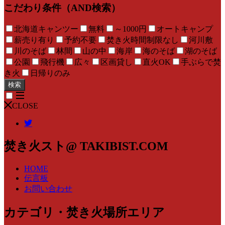
こだわり条件（AND検索）
北海道キャンツー
無料
～1000円
オートキャンプ
薪売り有り
予約不要
焚き火時間制限なし
河川敷
川のそば
林間
山の中
海岸
海のそば
湖のそば
公園
飛行機
広々
区画貸し
直火OK
手ぶらで焚
き火
日帰りのみ
検索
CLOSE
焚き火スト@ TAKIBIST.COM
HOME
伝言板
お問い合わせ
カテゴリ・焚き火場所エリア