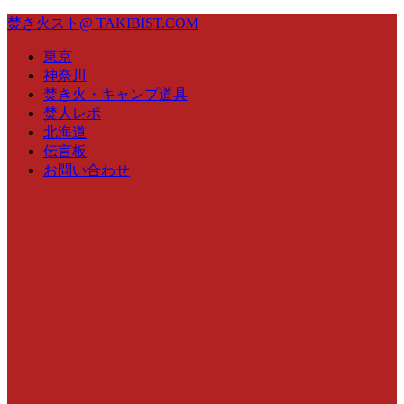
焚き火スト@ TAKIBIST.COM
東京
神奈川
焚き火・キャンプ道具
焚人レポ
北海道
伝言板
お問い合わせ