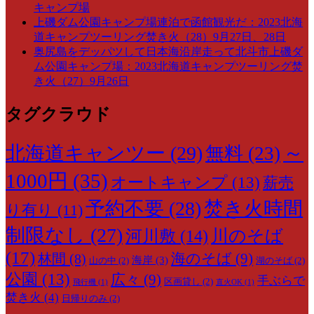
キャンプ場
上磯ダム公園キャンプ場連泊で函館観光だ：2023北海
道キャンプツーリング焚き火（28）9月27日、28日
奥尻島をデッパツして日本海沿岸走って北斗市上磯ダ
ム公園キャンプ場：2023北海道キャンプツーリング焚
き火（27）9月26日
タグクラウド
～
北海道キャンツー
(29)
無料
(23)
1000円
(35)
オートキャンプ
(13)
薪売
予約不要
(28)
焚き火時間
り有り
(11)
制限なし
(27)
川のそば
河川敷
(14)
(17)
海のそば
(9)
林間
(8)
海岸
(3)
山の中
(2)
湖のそば
(2)
公園
(13)
広々
(9)
手ぶらで
区画貸し
(2)
飛行機
(1)
直火OK
(1)
焚き火
(4)
日帰りのみ
(2)