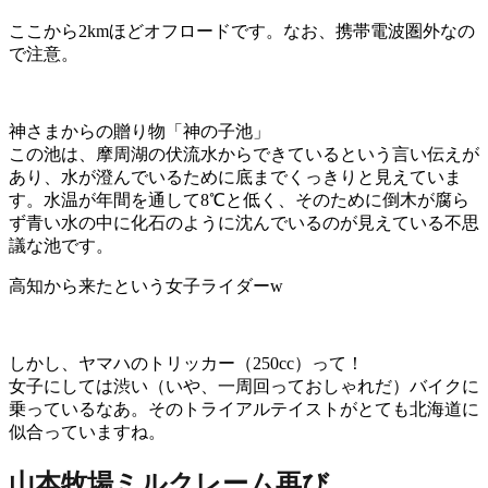
ここから2kmほどオフロードです。なお、携帯電波圏外なの
で注意。
神さまからの贈り物「神の子池」
この池は、摩周湖の伏流水からできているという言い伝えが
あり、水が澄んでいるために底までくっきりと見えていま
す。水温が年間を通して8℃と低く、そのために倒木が腐ら
ず青い水の中に化石のように沈んでいるのが見えている不思
議な池です。
高知から来たという女子ライダーw
しかし、ヤマハのトリッカー（250cc）って！
女子にしては渋い（いや、一周回っておしゃれだ）バイクに
乗っているなあ。そのトライアルテイストがとても北海道に
似合っていますね。
山本牧場ミルクレーム再び