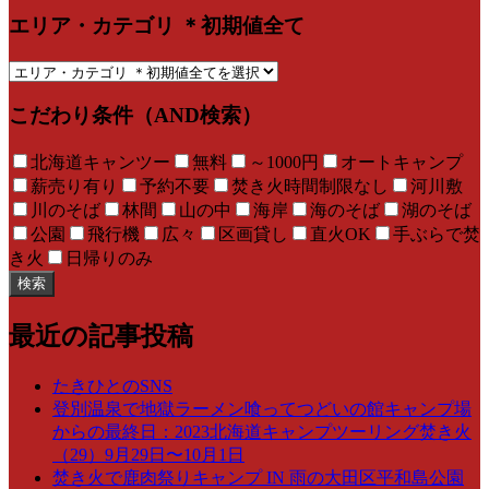
エリア・カテゴリ ＊初期値全て
こだわり条件（AND検索）
北海道キャンツー
無料
～1000円
オートキャンプ
薪売り有り
予約不要
焚き火時間制限なし
河川敷
川のそば
林間
山の中
海岸
海のそば
湖のそば
公園
飛行機
広々
区画貸し
直火OK
手ぶらで焚
き火
日帰りのみ
検索
最近の記事投稿
たきひとのSNS
登別温泉で地獄ラーメン喰ってつどいの館キャンプ場
からの最終日：2023北海道キャンプツーリング焚き火
（29）9月29日〜10月1日
焚き火で鹿肉祭りキャンプ IN 雨の大田区平和島公園