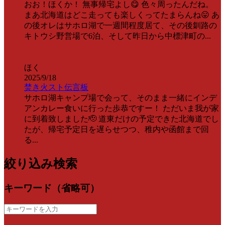
おお！ほくか！ 無事帰宅よし😋 色々周ったんだね。
まあ北海道はどこ走っても楽しくってたまらんね😛 あ
の後オレはサホロ湖で一週間程度居て、その後釧路の
キトウシ野営場で6泊、そして昨日から中標津町の...
ほく
2025/9/18
焚き火スト伝言板
サホロ湖キャンプ場で会って、そのまま一緒にインデ
アンカレー食いに行った歩恭ですー！ ただいま我が家
に到着致しました🫡 道東だけの予定できた北海道でし
たが、帰宅予定日を遅らせつつ、稚内や函館まで回
る...
絞り込み検索
キーワード（省略可）