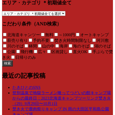
エリア・カテゴリ ＊初期値全て
こだわり条件（AND検索）
北海道キャンツー
無料
～1000円
オートキャンプ
薪売り有り
予約不要
焚き火時間制限なし
河川敷
川のそば
林間
山の中
海岸
海のそば
湖のそば
公園
飛行機
広々
区画貸し
直火OK
手ぶらで焚
き火
日帰りのみ
検索
最近の記事投稿
たきひとのSNS
登別温泉で地獄ラーメン喰ってつどいの館キャンプ場
からの最終日：2023北海道キャンプツーリング焚き火
（29）9月29日〜10月1日
焚き火で鹿肉祭りキャンプ IN 雨の大田区平和島公園
キャンプ場