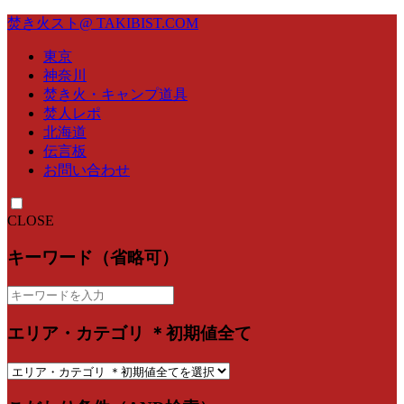
焚き火スト@ TAKIBIST.COM
東京
神奈川
焚き火・キャンプ道具
焚人レポ
北海道
伝言板
お問い合わせ
CLOSE
キーワード（省略可）
エリア・カテゴリ ＊初期値全て