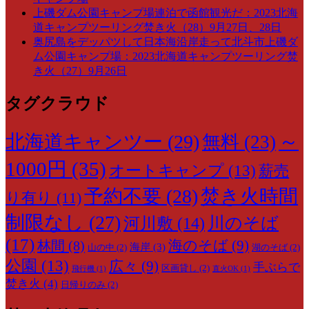
上磯ダム公園キャンプ場連泊で函館観光だ：2023北海
道キャンプツーリング焚き火（28）9月27日、28日
奥尻島をデッパツして日本海沿岸走って北斗市上磯ダ
ム公園キャンプ場：2023北海道キャンプツーリング焚
き火（27）9月26日
タグクラウド
～
北海道キャンツー
(29)
無料
(23)
1000円
(35)
オートキャンプ
(13)
薪売
予約不要
(28)
焚き火時間
り有り
(11)
制限なし
(27)
川のそば
河川敷
(14)
(17)
海のそば
(9)
林間
(8)
海岸
(3)
山の中
(2)
湖のそば
(2)
公園
(13)
広々
(9)
手ぶらで
区画貸し
(2)
飛行機
(1)
直火OK
(1)
焚き火
(4)
日帰りのみ
(2)