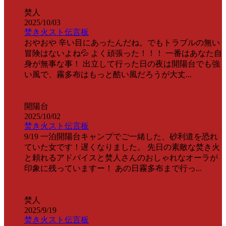
焚人
2025/10/03
焚き火スト伝言板
おやおや 辛い目にあったんだね。でもトラブルの無い
冒険はないよね💦 よく頑張った！！！ 一番はあなた自
身が無事な事！ 出立して行った日の夜は開陽台でも強
い風で、霧多布はもっと酷い風だろうが大丈...
開陽台
2025/10/02
焚き火スト伝言板
9/19 一泊開陽台キャンプでご一緒した、砂利道を恐れ
ていた女です！遅くなりました。 先日の素敵な焚き火
と頼れるアドバイスと焚人さんのおしゃれなオーラが
印象に残っていますー！ あの日霧多布まで行っ...
焚人
2025/9/19
焚き火スト伝言板