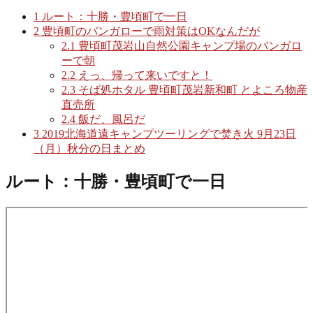
1
ルート：十勝・豊頃町で一日
2
豊頃町のバンガローで雨対策はOKなんだが
2.1
豊頃町茂岩山自然公園キャンプ場のバンガロ
ーで朝
2.2
えっ、帰って来いですと！
2.3
そば処ホタル 豊頃町茂岩新和町 とよころ物産
直売所
2.4
飯だ、風呂だ
3
2019北海道遠キャンプツーリングで焚き火 9月23日
（月）秋分の日まとめ
ルート：十勝・豊頃町で一日