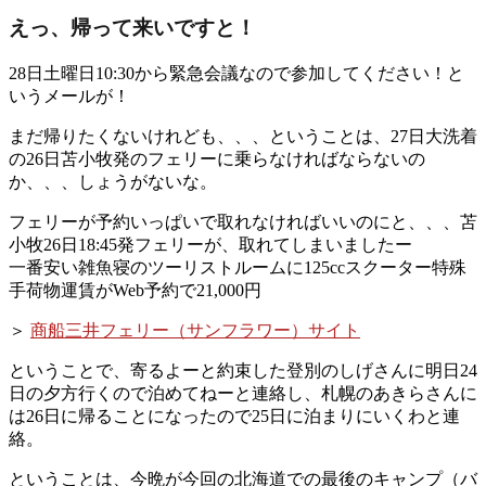
えっ、帰って来いですと！
28日土曜日10:30から緊急会議なので参加してください！
と
いうメールが！
まだ帰りたくないけれども、、、ということは、27日大洗着
の26日苫小牧発のフェリーに乗らなければならないの
か、、、しょうがないな。
フェリーが予約いっぱいで取れなければいいのにと、、、苫
小牧26日18:45発フェリーが、取れてしまいましたー
一番安い雑魚寝のツーリストルームに125ccスクーター特殊
手荷物運賃がWeb予約で21,000円
＞
商船三井フェリー（サンフラワー）サイト
ということで、寄るよーと約束した登別のしげさんに明日24
日の夕方行くので泊めてねーと連絡し、札幌のあきらさんに
は26日に帰ることになったので25日に泊まりにいくわと連
絡。
ということは、今晩が今回の北海道での最後のキャンプ（バ