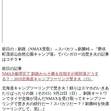
前日の：釧路（NMAX受取）→スパカツ→釧勝峠→『豊頃
町茂岩山自然公園キャンプ場』でバンガロー泊焚き火の記事
はコチラ▼
前日の記事
NMAX修理完了 釧路から十勝を目指すが雨対策どうす
る？：2019北海道キャンプツーリング焚き火（15）
北海道キャンプツーリングで焚き火！頼りはスマホのいきあ
たりばったりの旅（その15）9月22日（日）。釧路オートワ
ンでタイヤ交換が済んだNMAXを受け取ってキャンプツー
リングで焚き火の続行だー！スパカツだー？！釧勝峠を快適
ツーリングして、見[…]