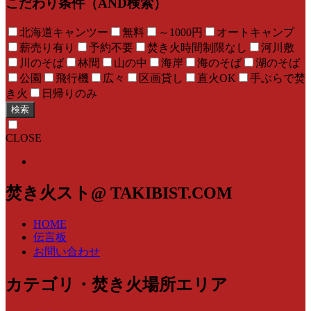
こだわり条件（AND検索）
北海道キャンツー
無料
～1000円
オートキャンプ
薪売り有り
予約不要
焚き火時間制限なし
河川敷
川のそば
林間
山の中
海岸
海のそば
湖のそば
公園
飛行機
広々
区画貸し
直火OK
手ぶらで焚
き火
日帰りのみ
検索
CLOSE
焚き火スト@ TAKIBIST.COM
HOME
伝言板
お問い合わせ
カテゴリ・焚き火場所エリア