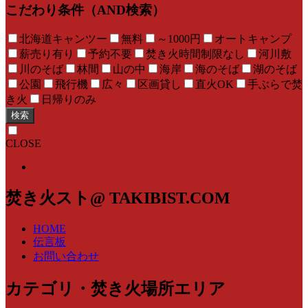
こだわり条件（AND検索）
北海道キャンツー
無料
～1000円
オートキャンプ
薪売り有り
予約不要
焚き火時間制限なし
河川敷
川のそば
林間
山の中
海岸
海のそば
湖のそば
公園
飛行機
広々
区画貸し
直火OK
手ぶらで焚
き火
日帰りのみ
検索
CLOSE
焚き火スト@ TAKIBIST.COM
HOME
伝言板
お問い合わせ
カテゴリ・焚き火場所エリア