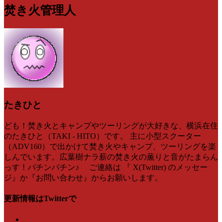
焚き火管理人
たきひと
ども！焚き火とキャンプやツーリングが大好きな、横浜在住
のたきひと（TAKI - HITO）です。 主に小型スクーター
（ADV160）で出かけて焚き火やキャンプ、ツーリングを楽
しんでいます。広葉樹ナラ薪の焚き火の薫りと音がたまらん
っす！パチンパチン♪ ご連絡は 『 X(Twitter) のメッセー
ジ』か『お問い合わせ』からお願いします。
更新情報はTwitterで