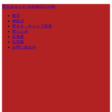
焚き火スト@ TAKIBIST.COM
東京
神奈川
焚き火・キャンプ道具
焚人レポ
北海道
伝言板
お問い合わせ