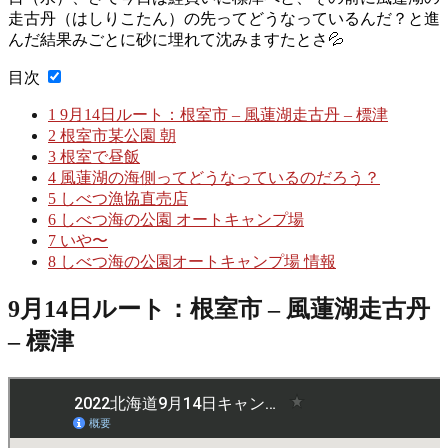
走古丹（はしりこたん）の先ってどうなっているんだ？と進
んだ結果みごとに砂に埋れて沈みますたとさ💦
目次
1
9月14日ルート：根室市 – 風蓮湖走古丹 – 標津
2
根室市某公園 朝
3
根室で昼飯
4
風蓮湖の海側ってどうなっているのだろう？
5
しべつ漁協直売店
6
しべつ海の公園 オートキャンプ場
7
いや〜
8
しべつ海の公園オートキャンプ場 情報
9月14日ルート：根室市 – 風蓮湖走古丹
– 標津