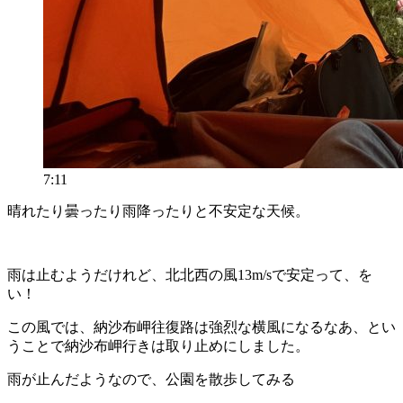
7:11
晴れたり曇ったり雨降ったりと不安定な天候。
雨は止むようだけれど、北北西の風13m/sで安定って、を
い！
この風では、納沙布岬往復路は強烈な横風になるなあ、とい
うことで納沙布岬行きは取り止めにしました。
雨が止んだようなので、公園を散歩してみる