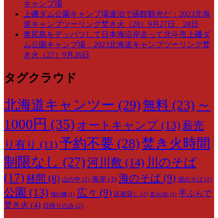
キャンプ場
上磯ダム公園キャンプ場連泊で函館観光だ：2023北海
道キャンプツーリング焚き火（28）9月27日、28日
奥尻島をデッパツして日本海沿岸走って北斗市上磯ダ
ム公園キャンプ場：2023北海道キャンプツーリング焚
き火（27）9月26日
タグクラウド
～
北海道キャンツー
(29)
無料
(23)
1000円
(35)
オートキャンプ
(13)
薪売
予約不要
(28)
焚き火時間
り有り
(11)
制限なし
(27)
川のそば
河川敷
(14)
(17)
海のそば
(9)
林間
(8)
海岸
(3)
山の中
(2)
湖のそば
(2)
公園
(13)
広々
(9)
手ぶらで
区画貸し
(2)
飛行機
(1)
直火OK
(1)
焚き火
(4)
日帰りのみ
(2)