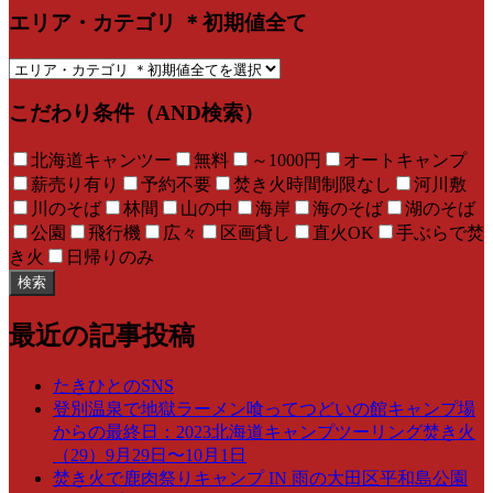
エリア・カテゴリ ＊初期値全て
こだわり条件（AND検索）
北海道キャンツー
無料
～1000円
オートキャンプ
薪売り有り
予約不要
焚き火時間制限なし
河川敷
川のそば
林間
山の中
海岸
海のそば
湖のそば
公園
飛行機
広々
区画貸し
直火OK
手ぶらで焚
き火
日帰りのみ
検索
最近の記事投稿
たきひとのSNS
登別温泉で地獄ラーメン喰ってつどいの館キャンプ場
からの最終日：2023北海道キャンプツーリング焚き火
（29）9月29日〜10月1日
焚き火で鹿肉祭りキャンプ IN 雨の大田区平和島公園