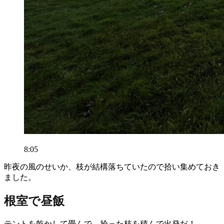
8:05
昨夜の風のせいか、枝が結構落ちていたので拾い集めておき
ました。
根室で昼飯
テントを乾かして畳んで、拾った枝を積んで出発だ！