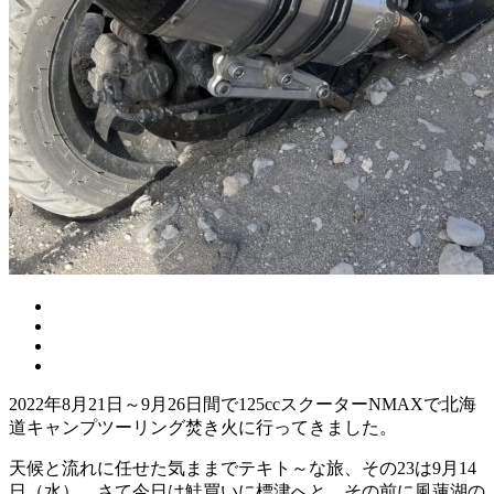
2022年8月21日～9月26日間で125ccスクーターNMAXで北海
道キャンプツーリング焚き火に行ってきました。
天候と流れに任せた気ままでテキト～な旅、その23は9月14
日（水）、さて今日は鮭買いに標津へと、その前に風蓮湖の