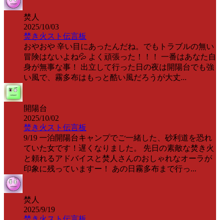
焚人
2025/10/03
焚き火スト伝言板
おやおや 辛い目にあったんだね。でもトラブルの無い
冒険はないよね💦 よく頑張った！！！ 一番はあなた自
身が無事な事！ 出立して行った日の夜は開陽台でも強
い風で、霧多布はもっと酷い風だろうが大丈...
開陽台
2025/10/02
焚き火スト伝言板
9/19 一泊開陽台キャンプでご一緒した、砂利道を恐れ
ていた女です！遅くなりました。 先日の素敵な焚き火
と頼れるアドバイスと焚人さんのおしゃれなオーラが
印象に残っていますー！ あの日霧多布まで行っ...
焚人
2025/9/19
焚き火スト伝言板