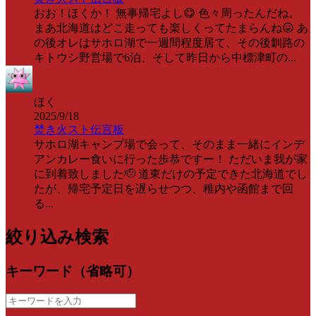
おお！ほくか！ 無事帰宅よし😋 色々周ったんだね。
まあ北海道はどこ走っても楽しくってたまらんね😛 あ
の後オレはサホロ湖で一週間程度居て、その後釧路の
キトウシ野営場で6泊、そして昨日から中標津町の...
ほく
2025/9/18
焚き火スト伝言板
サホロ湖キャンプ場で会って、そのまま一緒にインデ
アンカレー食いに行った歩恭ですー！ ただいま我が家
に到着致しました🫡 道東だけの予定できた北海道でし
たが、帰宅予定日を遅らせつつ、稚内や函館まで回
る...
絞り込み検索
キーワード（省略可）