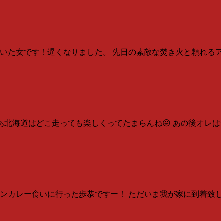
れていた女です！遅くなりました。 先日の素敵な焚き火と頼れ
まあ北海道はどこ走っても楽しくってたまらんね😛 あの後オレ
ンカレー食いに行った歩恭ですー！ ただいま我が家に到着致し