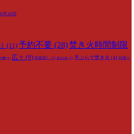
月26日
予約不要
(28)
焚き火時間制限
り
(11)
広々
(9)
手ぶらで焚き火
(4)
区画貸し
(2)
日帰り
行機
(1)
直火OK
(1)