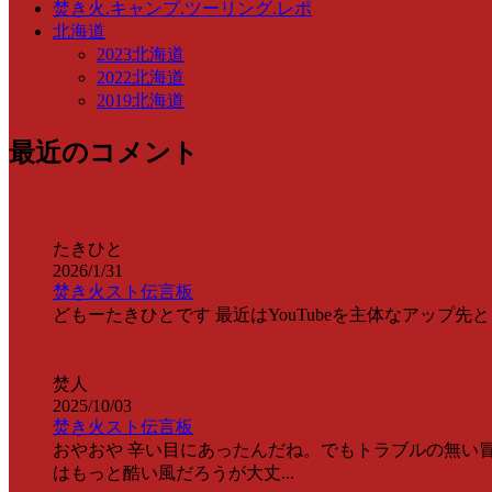
焚き火.キャンプ.ツーリング.レポ
北海道
2023北海道
2022北海道
2019北海道
最近のコメント
たきひと
2026/1/31
焚き火スト伝言板
どもーたきひとです 最近はYouTubeを主体なアップ先として情
焚人
2025/10/03
焚き火スト伝言板
おやおや 辛い目にあったんだね。でもトラブルの無い冒
はもっと酷い風だろうが大丈...