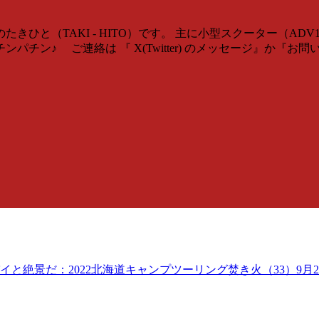
ひと（TAKI - HITO）です。 主に小型スクーター（AD
チン♪ ご連絡は 『 X(Twitter) のメッセージ』か『お
絶景だ：2022北海道キャンプツーリング焚き火（33）9月2