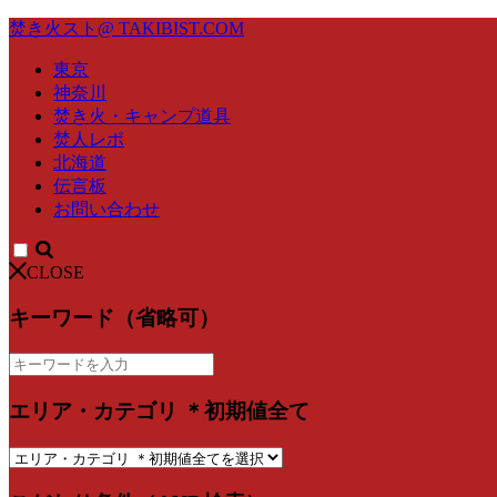
焚き火スト@ TAKIBIST.COM
東京
神奈川
焚き火・キャンプ道具
焚人レポ
北海道
伝言板
お問い合わせ
CLOSE
キーワード（省略可）
エリア・カテゴリ ＊初期値全て