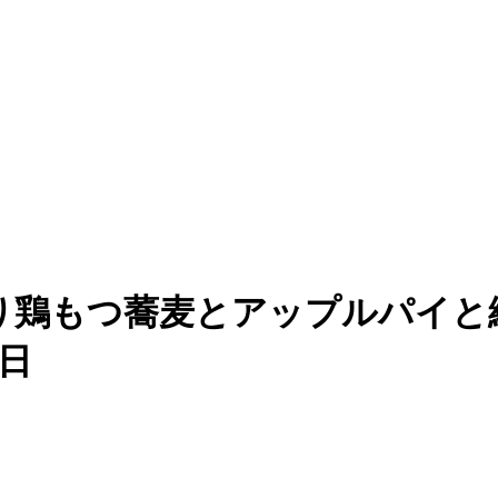
鶏もつ蕎麦とアップルパイと絶
4日