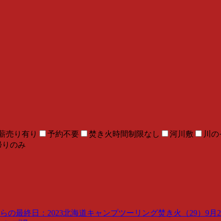
薪売り有り
予約不要
焚き火時間制限なし
河川敷
川の
帰りのみ
最終日：2023北海道キャンプツーリング焚き火（29）9月29