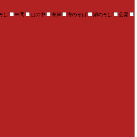
そば
林間
山の中
海岸
海のそば
湖のそば
公園