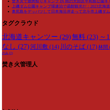
焚き火で鹿肉祭りキャンプ IN 雨の大田区平和島公園キ
上磯ダム公園キャンプ場連泊で函館観光だ：2023北海道
奥尻島をデッパツして日本海沿岸走って北斗市上磯ダム公
タグクラウド
～1
北海道キャンツー
(29)
無料
(23)
なし
(27)
川のそば
(17)
河川敷
(14)
林間
のみ
(2)
焚き火管理人