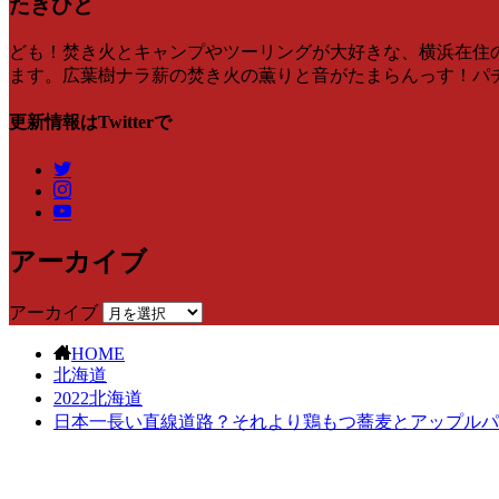
たきひと
ども！焚き火とキャンプやツーリングが大好きな、横浜在住のたき
ます。広葉樹ナラ薪の焚き火の薫りと音がたまらんっす！パチンパ
更新情報はTwitterで
アーカイブ
アーカイブ
HOME
北海道
2022北海道
日本一長い直線道路？それより鶏もつ蕎麦とアップルパイと