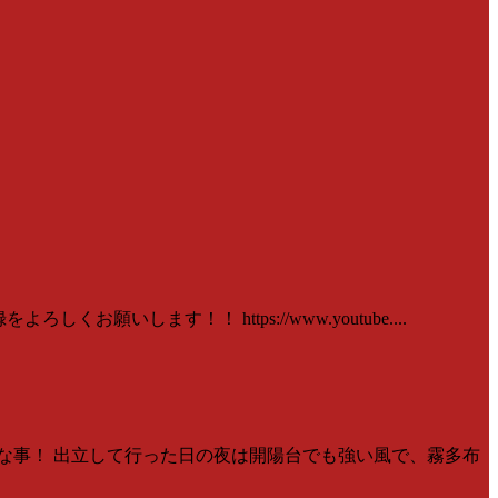
いします！！ https://www.youtube....
事な事！ 出立して行った日の夜は開陽台でも強い風で、霧多布