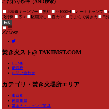
こだわり条件（AND検索）
北海道キャンツー
無料
～1000円
オートキャンプ
飛行機
広々
区画貸し
直火OK
手ぶらで焚き火
日
検索
CLOSE
焚き火スト@ TAKIBIST.COM
HOME
伝言板
お問い合わせ
カテゴリ・焚き火場所エリア
東京都
神奈川県
焚き火・キャンプ道具