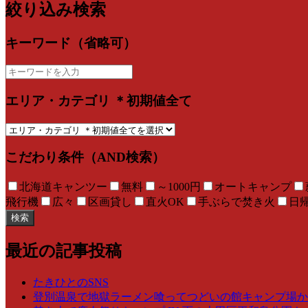
絞り込み検索
キーワード（省略可）
エリア・カテゴリ ＊初期値全て
こだわり条件（AND検索）
北海道キャンツー
無料
～1000円
オートキャンプ
飛行機
広々
区画貸し
直火OK
手ぶらで焚き火
日
検索
最近の記事投稿
たきひとのSNS
登別温泉で地獄ラーメン喰ってつどいの館キャンプ場からの