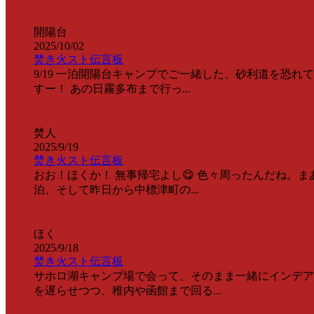
開陽台
2025/10/02
焚き火スト伝言板
9/19 一泊開陽台キャンプでご一緒した、砂利道を恐
すー！ あの日霧多布まで行っ...
焚人
2025/9/19
焚き火スト伝言板
おお！ほくか！ 無事帰宅よし😋 色々周ったんだね。
泊、そして昨日から中標津町の...
ほく
2025/9/18
焚き火スト伝言板
サホロ湖キャンプ場で会って、そのまま一緒にインデア
を遅らせつつ、稚内や函館まで回る...