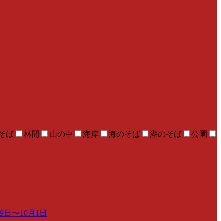
そば
林間
山の中
海岸
海のそば
湖のそば
公園
日〜10月1日